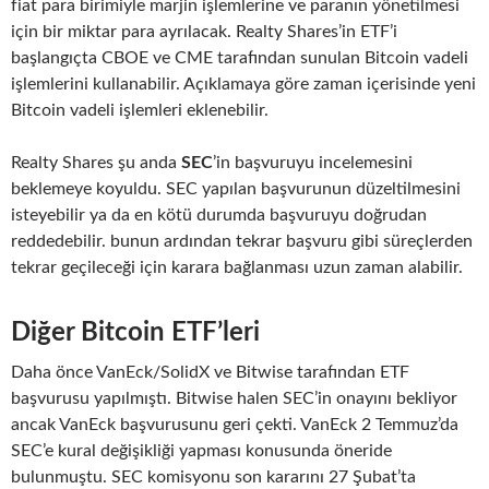
fiat para birimiyle marjin işlemlerine ve paranın yönetilmesi
için bir miktar para ayrılacak. Realty Shares’in ETF’i
başlangıçta CBOE ve CME tarafından sunulan Bitcoin vadeli
işlemlerini kullanabilir. Açıklamaya göre zaman içerisinde yeni
Bitcoin vadeli işlemleri eklenebilir.
Realty Shares şu anda
SEC
’in başvuruyu incelemesini
beklemeye koyuldu. SEC yapılan başvurunun düzeltilmesini
isteyebilir ya da en kötü durumda başvuruyu doğrudan
reddedebilir. bunun ardından tekrar başvuru gibi süreçlerden
tekrar geçileceği için karara bağlanması uzun zaman alabilir.
Diğer Bitcoin ETF’leri
Daha önce VanEck/SolidX ve Bitwise tarafından ETF
başvurusu yapılmıştı. Bitwise halen SEC’in onayını bekliyor
ancak VanEck başvurusunu geri çekti. VanEck 2 Temmuz’da
SEC’e kural değişikliği yapması konusunda öneride
bulunmuştu. SEC komisyonu son kararını 27 Şubat’ta