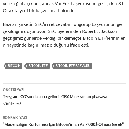
vereceğini açıkladı, ancak VanEck başvurusunu geri çekip 31
Ocak’ta yeni bir başvuruda bulundu.
Bazıları şirketin SEC’in ret cevabını öngörüp başvurunun geri
çekildiğini düşünüyor. SEC üyelerinden Robert J. Jackson
geçtiğimiz günlerde verdiği bir demeçte Bitcoin ETF’lerinin en
nihayetinde kaçınılmaz olduğunu ifade etti.
BITCOIN
BITCOIN ETF
BITCOIN ETF BAŞVURU
Yazı
ÖNCEKI YAZI
dolaşımı
Telegram ICO’sunda sona gelindi. GRAM ne zaman piyasaya
sürülecek?
SONRAKI YAZI
“Madenciliğin Kurtulması İçin Bitcoin’in En Az 7.000$ Olması Gerek”