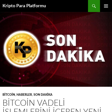
İçeriğe
Ara
Kripto Para Platformu
atla
BIRINCI
MENÜ
BITCOIN
,
HABERLER
,
SON DAKIKA
BITCOIN VADELI