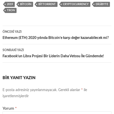
2019
BITCOIN
BITTORRENT
CRYPTOCURRENCY
DIGIBYTE
TRON
Yazı
ÖNCEKI YAZI
dolaşımı
Ethereum (ETH) 2020 yılında Bitcoin’e karşı değer kazanabilecek mi?
SONRAKI YAZI
Facebook’un Libra Projesi Bir Liderin Daha Vetosu İle Gündemde!
BIR YANIT YAZIN
E-posta adresiniz yayınlanmayacak.
Gerekli alanlar
*
ile
işaretlenmişlerdir
Yorum
*