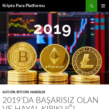
İçeriğe
Ara
Kripto Para Platformu
atla
BIRINCI
MENÜ
ALTCOIN
,
BITCOIN
,
HABERLER
2019’DA BAŞARISIZ OLAN