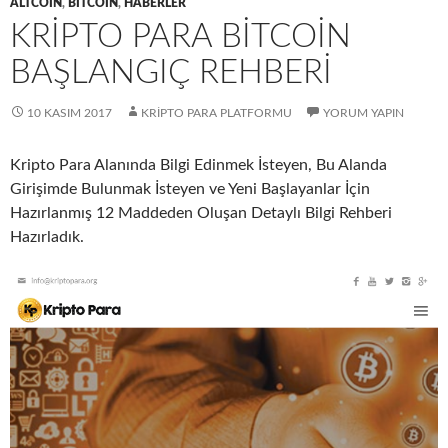
ALTCOIN
,
BITCOIN
,
HABERLER
KRIPTO PARA BITCOIN
BAŞLANGIÇ REHBERI
10 KASIM 2017
KRIPTO PARA PLATFORMU
YORUM YAPIN
Kripto Para Alanında Bilgi Edinmek İsteyen, Bu Alanda
Girişimde Bulunmak İsteyen ve Yeni Başlayanlar İçin
Hazırlanmış 12 Maddeden Oluşan Detaylı Bilgi Rehberi
Hazırladık.