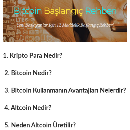
1. Kripto Para Nedir?
2. Bitcoin Nedir?
3. Bitcoin Kullanmanın Avantajları Nelerdir?
4. Altcoin Nedir?
5. Neden Altcoin Üretilir?