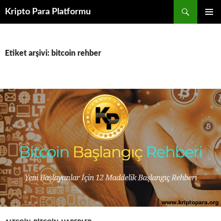
İçeriğe
Ara
Kripto Para Platformu
atla
BIRINCI
MENÜ
Etiket arşivi: bitcoin rehber