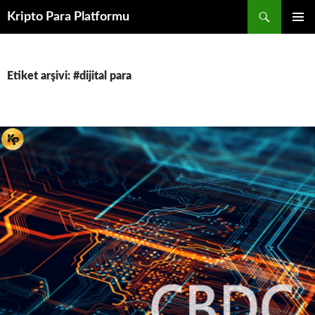
İçeriğe
Ara
Kripto Para Platformu
atla
BIRINCI
MENÜ
Etiket arşivi: #dijital para