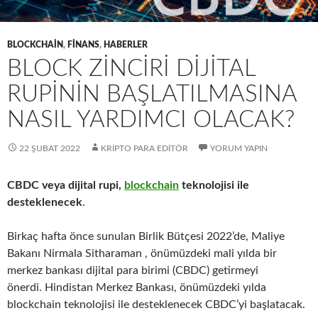
BLOCKCHAIN
,
FINANS
,
HABERLER
BLOCK ZINCIRI DIJITAL
RUPININ BAŞLATILMASINA
NASIL YARDIMCI OLACAK?
22 ŞUBAT 2022
KRIPTO PARA EDITÖR
YORUM YAPIN
CBDC veya dijital rupi,
blockchain
teknolojisi ile
desteklenecek
.
Birkaç hafta önce sunulan Birlik Bütçesi 2022’de, Maliye
Bakanı Nirmala Sitharaman , önümüzdeki mali yılda bir
merkez bankası dijital para birimi (CBDC) getirmeyi
önerdi. Hindistan Merkez Bankası, önümüzdeki yılda
blockchain teknolojisi ile desteklenecek CBDC’yi başlatacak.